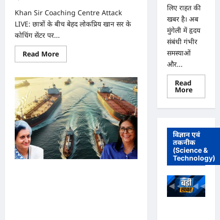
लिए राहत की
Khan Sir Coaching Centre Attack
खबर है। अब
LIVE: छात्रों के बीच बेहद लोकप्रिय खान सर के
मुंगेली में हृदय
कोचिंग सेंटर पर...
संबंधी गंभीर
समस्याओं
Read
Read More
more
और...
about
Khan
Sir
Read
Coaching
Read
More
Centre
more
Attack
about
LIVE:
मुंगेली
‘हमारे
में
प्रिय
12
टीचर
दिसम्बर
विज्ञान एवं
के
को
तकनीक
कोचिंग
हृदय
सेंटर
(Science &
रोग
पर
एवं
Technology)
अटैक
सर्जरी
गंभीर’,
विशेषज्ञ
58 साल पहले इंदिरा गांधी ने
सड़कों
डॉ.
पर
प्रतीक
रखी थी रिश्तों की नींव, अब
बड़ी
पांडेय
तादाद
का
होर्मुज संकट से भारत को
में
परामर्श
अधिवक्ता
उतरे
शिविर
निकालेगा सबसे बड़ा तेल भंडार
छात्र,