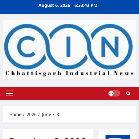
Skip
August 6, 2026
6:33:44 PM
to
content
Primary
Menu
Home
2026
June
3