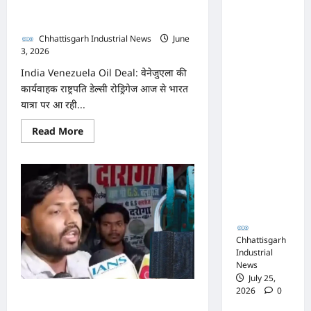
संघ
खान
वाला देश?
सर
कटघोरा ने
की
शांति
किया
Chhattisgarh Industrial News
June
बनाए
3, 2026
0
रखने
खंडन,
की
India Venezuela Oil Deal: वेनेजुएला की
अपील
कहा-
कार्यवाहक राष्ट्रपति डेल्सी रोड्रिगेज आज से भारत
मुरली
यात्रा पर आ रही...
होटल
Read
Read More
संबंधी
more
about
शिकायत
58
साल
पत्र संघ ने
पहले
इंदिरा
जारी नहीं
गांधी
किया
ने
रखी
थी
रिश्तों
Chhattisgarh
की
Industrial
नींव,
News
अब
होर्मुज
July 25,
संकट
2026
0
से
खान सर का कोचिंग सेंटर हो
भारत