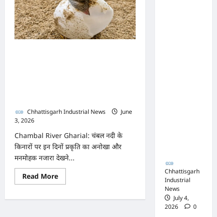
की
नाक के
शपथ
आज,
नीचे हो रहा
डिप्टी
CM
खेल,
पेच
से
अफसरों
बढ़ा
पर्यटकों की लगी भीड़! 90 दिनों
सस्पेंस,
की
खड़गे
का इंतजार खत्म, चंबल किनारे
मिलीभगत
का
सिद्धा
गूंजी नई जिंदगी, अंडों से बाहर
से मिल रहा
के
लिए
निकले नन्हे घड़ियाल
करोड़ों का
बड़ा
दांव
टेंडर,
Chhattisgarh Industrial News
June
3, 2026
0
सरकार
Chambal River Gharial: चंबल नदी के
तक पहुंची
किनारों पर इन दिनों प्रकृति का अनोखा और
बात
मनमोहक नजारा देखने...
Chhattisgarh
Read
Read More
Industrial
more
about
News
पर्यटकों
July 4,
की
2026
0
लगी
भीड़!