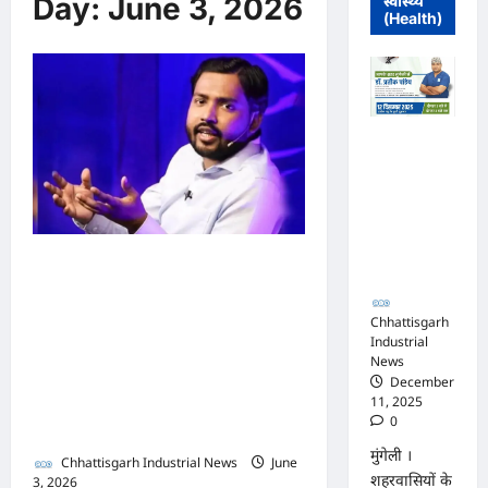
Day:
June 3, 2026
स्वास्थ्य
(Health)
मुंगेली में 12
दिसम्बर को
हृदय रोग एवं
सर्जरी विशेषज्ञ
डॉ. प्रतीक
पांडेय का
Khan Sir Coaching
परामर्श शिविर
Centre Attack LIVE: ‘हमारे
Chhattisgarh
प्रिय टीचर के कोचिंग सेंटर पर
Industrial
News
अटैक गंभीर’, सड़कों पर बड़ी
December
तादाद में उतरे छात्र, खान सर की
11, 2025
0
शांति बनाए रखने की अपील
मुंगेली ।
Chhattisgarh Industrial News
June
शहरवासियों के
3, 2026
0