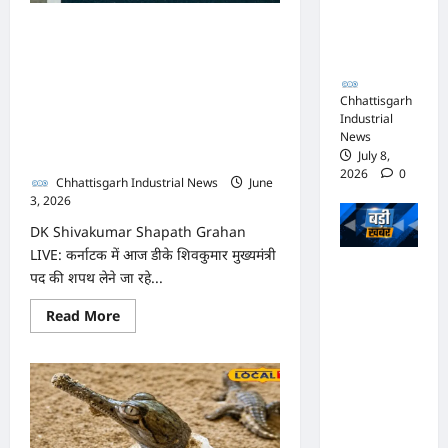
आपराधिक
ग्लोबल
स्टडीज
कार्रवाई
DK Shivakumar Shapath
पर
कब
जारी
Grahan LIVE: DK शिवकुमार
तक
लटका
की शपथ आज, डिप्टी CM पेच
रहेगा
Chhattisgarh
ताला?
Industrial
से बढ़ा सस्पेंस, खड़गे का सिद्धा
News
के लिए बड़ा दांव
July 8,
2026
0
Chhattisgarh Industrial News
June
3, 2026
0
DK Shivakumar Shapath Grahan
LIVE: कर्नाटक में आज डीके शिवकुमार मुख्यमंत्री
भाजपा
पद की शपथ लेने जा रहे...
सरकार में
Read
Read More
कांग्रेसी
more
about
ठेकेदार को
DK
Shivakumar
करोड़ों का
Shapath
Grahan
टेंडर:
LIVE:
DK
मंत्रियों के
शिवकुमार