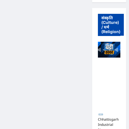
90
दिनों
का
इंतजार
संस्कृति
खत्म,
(Culture)
चंबल
/ धर्म
किनारे
गूंजी
(Religion)
नई
जिंदगी,
अंडों
से
बाहर
निकले
नन्हे
घड़ियाल
अधिवक्ता संघ
कटघोरा ने
किया खंडन,
कहा- मुरली
होटल संबंधी
शिकायत पत्र
संघ ने जारी
नहीं किया
Chhattisgarh
Industrial