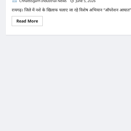
Chhattisgarh Industrial News
June 5, 2026
0
रायगढ़। जिले में नशे के खिलाफ चलाए जा रहे विशेष अभियान “ऑपरेशन आघात” 
Read
Read More
more
about
ऑपरेशन
आघात
में
रायगढ़
पुलिस
की
बड़ी
कार्रवाई,
300
किलो
गांजा
के
साथ
तीन
अंतरराज्यीय
तस्कर
गिरफ्तार