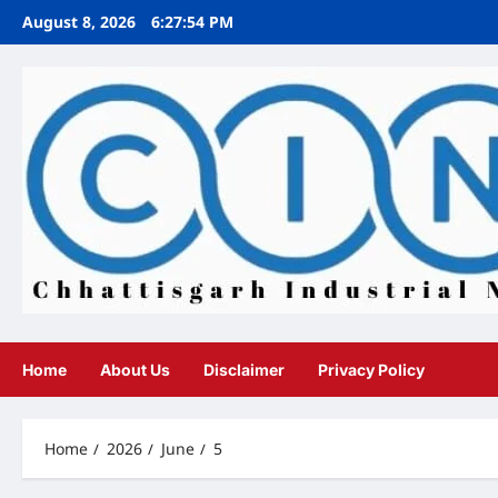
Skip
August 8, 2026
6:27:56 PM
to
content
Home
About Us
Disclaimer
Privacy Policy
Home
2026
June
5