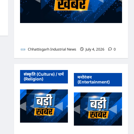
भाजपा सरकार में कांग्रेसी ठेकेदार को करोड़ों का टेंडर: मंत्रियों के
नाक के नीचे हो रहा खेल, अफसरों की मिलीभगत से मिल रहा
करोड़ों का टेंडर, सरकार तक पहुंची बात
Chhattisgarh Industrial News
July 4, 2026
0
संस्कृति (Culture) / धर्म
मनोरंजन
(Religion)
(Entertainment)
अधिवक्ता संघ कटघोरा ने
अधिवक्ता संघ कटघोरा ने