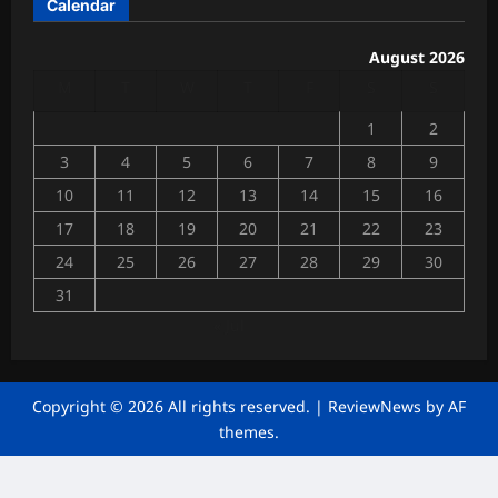
Calendar
त्री
त
की
उ
August 2026
Chhattisga
प
M
T
W
T
F
S
S
Industrial
स्थि
News
ति
1
2
में
July
3
4
5
6
7
8
9
4,
गूं
2026
जी
10
11
12
13
14
15
16
व्या
0
17
18
19
20
21
22
23
पा
24
25
26
27
28
29
30
रि
यों
31
की
« Jul
मां
गें
Chhattisga
Copyright © 2026 All rights reserved.
|
ReviewNews
by AF
Industrial
themes.
News
June