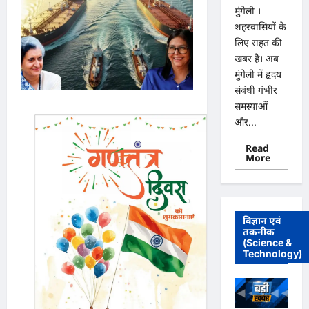
मुंगेली ।
शहरवासियों के
लिए राहत की
खबर है। अब
मुंगेली में हृदय
संबंधी गंभीर
समस्याओं
और...
Read
Read
More
more
about
मुंगेली
में
12
दिसम्बर
विज्ञान एवं
को
तकनीक
हृदय
(Science &
रोग
एवं
Technology)
सर्जरी
विशेषज्ञ
डॉ.
प्रतीक
पांडेय