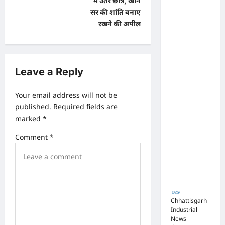
में उतरे छात्र, खान
v
टेंडर:
सर की शांति बनाए
मंत्रियों के
i
रखने की अपील
नाक के
g
नीचे हो रहा
a
खेल,
t
अफसरों
Leave a Reply
i
की
o
Your email address will not be
मिलीभगत
published.
Required fields are
से मिल रहा
n
marked
*
करोड़ों का
Comment
*
टेंडर,
सरकार
तक पहुंची
बात
Chhattisgarh
Industrial
News