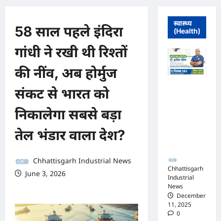
स्वास्थ्य
58 साल पहले इंदिरा
(Health)
गांधी ने रखी थी रिश्तों
की नींव, अब होर्मुज
मुंगेली में 12
संकट से भारत को
दिसम्बर को
हृदय रोग एवं
निकालेगा सबसे बड़ा
सर्जरी विशेषज्ञ
डॉ. प्रतीक
तेल भंडार वाला देश?
पांडेय का
परामर्श शिविर
Chhattisgarh Industrial News
Chhattisgarh
June 3, 2026
Industrial
0 comments
News
December
11, 2025
0