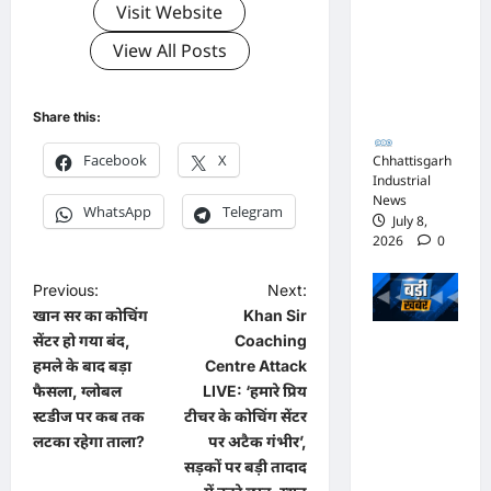
Visit Website
जिस्ट पर
View All Posts
आपराधिक
कार्रवाई
जारी
Share this:
Facebook
X
Chhattisgarh
Industrial
News
WhatsApp
Telegram
July 8,
2026
0
P
Previous:
Next:
खान सर का कोचिंग
Khan Sir
o
सेंटर हो गया बंद,
Coaching
भाजपा
s
हमले के बाद बड़ा
Centre Attack
सरकार में
t
फैसला, ग्लोबल
LIVE: ‘हमारे प्रिय
कांग्रेसी
स्टडीज पर कब तक
टीचर के कोचिंग सेंटर
n
ठेकेदार को
लटका रहेगा ताला?
पर अटैक गंभीर’,
a
करोड़ों का
सड़कों पर बड़ी तादाद