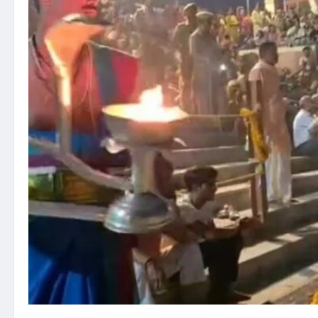
चीन
की
निकालेंगे
काट,
तेल-
गैस
सप्लाई
पर
भी
बात