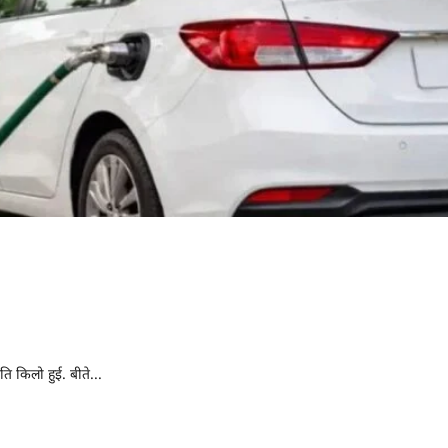
ल के बाद अब सीएनजी की मार,
 गई गैस
ि किलो हुई. बीते...