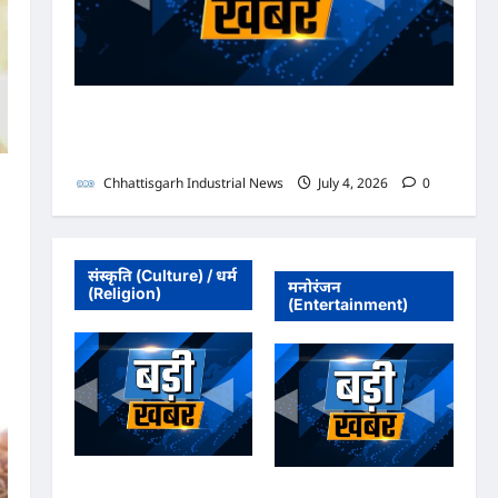
भाजपा सरकार में कांग्रेसी ठेकेदार को करोड़ों का टेंडर: मंत्रियों के
नाक के नीचे हो रहा खेल, अफसरों की मिलीभगत से मिल रहा
करोड़ों का टेंडर, सरकार तक पहुंची बात
Chhattisgarh Industrial News
July 4, 2026
0
संस्कृति (Culture) / धर्म
मनोरंजन
(Religion)
(Entertainment)
अधिवक्ता संघ कटघोरा ने
अधिवक्ता संघ कटघोरा ने