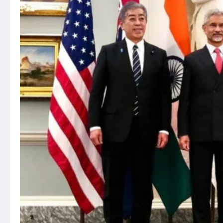
मुख्यमंत्री
बदलने
पर
कांग्रेस
हाईकमान
आज
करेगा
फैसला,
सिद्दा-
डीके
सब
दिल्ली
दरबार
में
हाजिर