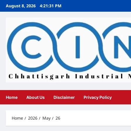
Skip
August 8, 2026
4:21:34 PM
to
content
Home
About Us
Disclaimer
Privacy Policy
Home
2026
May
26