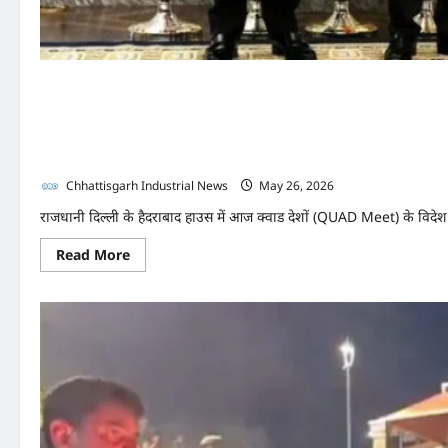
QUAD Meet Live: क्वाड मीट में
की निकालेंगे काट, तेल-गैस सप्ल
Chhattisgarh Industrial News
May 26, 2026
0
राजधानी दिल्ली के हैदराबाद हाउस में आज क्वाड देशों (QUAD Meet) के विदेश म
Read
Read More
more
about
QUAD
Meet
Live:
क्वाड
मीट
में
जयशंकर
से
मिलेंगे
तीन
यार,