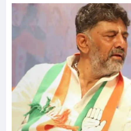
CNG
Price
Hike:
पेट्रोल-
डीजल
के
बाद
अब
सीएनजी
की
मार,
दिल्ली
में
2
रुपये
किलो
महंगी
हो
गई
गैस