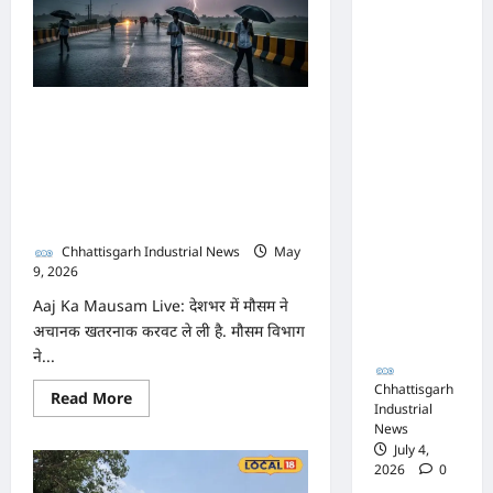
विजय
नाक के
की
सरकार,
नीचे हो रहा
TVK
नहीं
खेल,
जुटा
पाया
अफसरों
बहुमत,
80KM की रफ्तार से उठेगा
किसने
की
दिया
बवंडर, कांप जाएगा UP-बिहार,
धोखा?
मिलीभगत
17 राज्यों में बारिश करेगा तांडव,
से मिल रहा
IMD का अलर्ट
करोड़ों का
टेंडर,
Chhattisgarh Industrial News
May
9, 2026
0
सरकार
Aaj Ka Mausam Live: देशभर में मौसम ने
तक पहुंची
अचानक खतरनाक करवट ले ली है. मौसम विभाग
बात
ने...
Chhattisgarh
Read
Read More
Industrial
more
about
News
80KM
July 4,
की
2026
0
रफ्तार
से