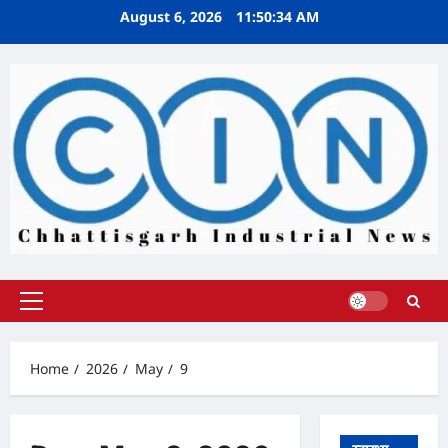
Skip
August 6, 2026
11:50:35 AM
to
content
Primary
Menu
Home
2026
May
9