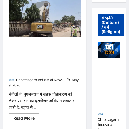
उठेगा
बवंडर,
कांप
जाएगा
संस्कृति
UP-
(Culture)
बिहार,
17
/ धर्म
राज्यों
(Religion)
में
बारिश
करेगा
Ground Report: चंदौली के
तांडव,
IMD
मुगलसराय में चला बुलडोजर,
का
अलर्ट
पीडब्ल्यूडी की जद में आए
अधिवक्ता संघ
दुकानें, मकान और सपा दफ्तर
कटघोरा ने
किया खंडन,
Chhattisgarh Industrial News
May
कहा- मुरली
9, 2026
0
होटल संबंधी
चंदौली के मुगलसराय में सड़क चौड़ीकरण को
शिकायत पत्र
लेकर प्रशासन का बुलडोजर अभियान लगातार
संघ ने जारी
जारी है. पड़ाव से...
नहीं किया
Read
Read More
Chhattisgarh
more
Industrial
about