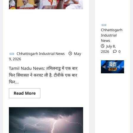
आपराधिक
मकान
खरीदारों
कार्रवाई
को
इससे
जारी
तमिलनाडु में बनते-बनते रह गई
क्‍या
होगा
थलापति विजय की सरकार,
फायदा?
Chhattisgarh
TVK नहीं जुटा पाया बहुमत,
Industrial
News
किसने दिया धोखा?
July 8,
2026
0
Chhattisgarh Industrial News
May
9, 2026
0
Tamil Nadu News: तमिलनाडु में एक बार
फिर सियासत ने करवट ली है. टीवीके एक बार
भाजपा
फिर...
सरकार में
Read
Read More
कांग्रेसी
more
about
ठेकेदार को
तमिलनाडु
में
करोड़ों का
बनते-
बनते
टेंडर:
रह
गई
मंत्रियों के
थलापति