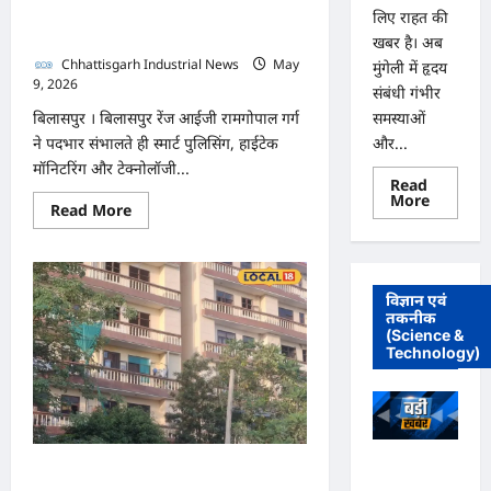
लिए राहत की
अब भी अधर में
खबर है। अब
Chhattisgarh Industrial News
May
मुंगेली में हृदय
9, 2026
0
संबंधी गंभीर
समस्याओं
बिलासपुर । बिलासपुर रेंज आईजी रामगोपाल गर्ग
और...
ने पदभार संभालते ही स्मार्ट पुलिसिंग, हाईटेक
मॉनिटरिंग और टेक्नोलॉजी...
Read
Read
More
Read
Read More
more
more
about
about
मुंगेली
करही
में
गोलीकांड:
12
15
दिसम्बर
विज्ञान एवं
दिन
को
बाद
तकनीक
हृदय
भी
(Science &
रोग
खाली
एवं
Technology)
हाथ
सर्जरी
पुलिस,
विशेषज्ञ
हाईटेक
डॉ.
दावों
प्रतीक
की
पांडेय
खुली
का
पोल35
परामर्श
अधिवक्ता
जवान,
2 BHK से लग्जरी फ्लैट तक,
शिविर
हजारों