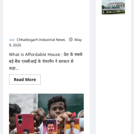
घर
परिभाषा! एसबीआई चेयरमैन ने
शुरू की वकालत, मकान
खरीदारों को इससे क्‍या होगा
पुलिस जांच
में अपोलो
फायदा?
अस्पताल
Chhattisgarh Industrial News
May
9, 2026
0
प्रबंधन के
खिलाफ
What is Affordable House : देश के सबसे
बड़े बैंक एसबीआई के चेयरमैन ने सरकार से
नहीं मिले
कहा...
पर्याप्त
साक्ष्य कोर्ट
Read
Read More
more
में पेश हुई
about
किफायती
क्लोजर
आवास
की
रिपोर्ट,
बदलेगी
परिभाषा!
फर्जी
एसबीआई
चेयरमैन
कार्डियोलॉ
ने
शुरू
जिस्ट पर
की
वकालत,