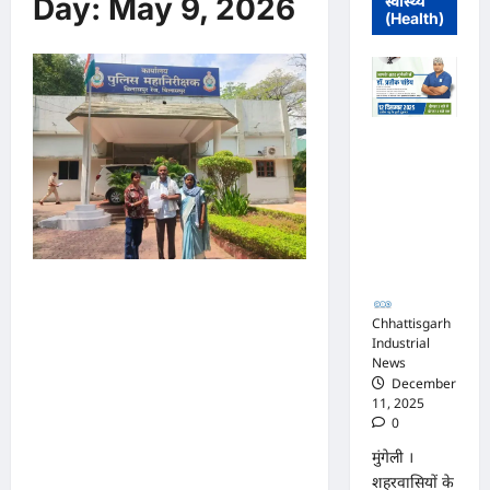
Day:
May 9, 2026
स्वास्थ्य
(Health)
मुंगेली में 12
दिसम्बर को
हृदय रोग एवं
सर्जरी विशेषज्ञ
डॉ. प्रतीक
पांडेय का
परामर्श शिविर
करही गोलीकांड: 15 दिन बाद भी
खाली हाथ पुलिस, हाईटेक दावों
Chhattisgarh
Industrial
की खुली पोल35 जवान, हजारों
News
December
CCTV, कॉल डिटेल—फिर भी
11, 2025
गायब आरोपी, सवालों के घेरे में
0
सिस्टमपीड़ित दर-दर भटका, IG
मुंगेली ।
शहरवासियों के
दफ्तर तक पहुंचा परिवार—न्याय