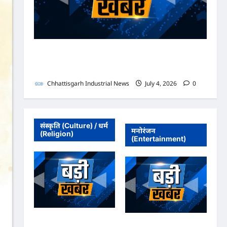
भाजपा सरकार में कांग्रेसी ठेकेदार को करोड़ों का टेंडर: मंत्रियों के
नाक के नीचे हो रहा खेल, अफसरों की मिलीभगत से मिल रहा
करोड़ों का टेंडर, सरकार तक पहुंची बात
Chhattisgarh Industrial News
July 4, 2026
0
संस्कृति (Culture) / धर्म
मनोरंजन
(Religion)
(Entertainment)
अधिवक्ता संघ कटघोरा ने
अधिवक्ता संघ कटघोरा ने