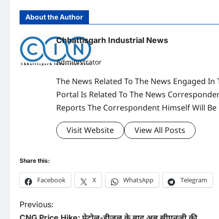
About the Author
Chhattisgarh Industrial News
Administrator
The News Related To The News Engaged In 
Portal Is Related To The News Corresponden
Reports The Correspondent Himself Will Be
Visit Website
View All Posts
Share this:
Facebook
X
WhatsApp
Telegram
P
Previous:
CNG Price Hike: पेट्रोल-डीजल के बाद अब सीएनजी की