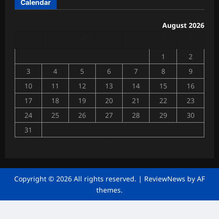
Calendar
की
उ
Chhattisga
प
August 2026
Industrial
स्थि
M
T
W
T
F
S
S
News
ति
में
1
2
July
4,
गूं
3
4
5
6
7
8
9
2026
जी
10
11
12
13
14
15
16
व्या
0
पा
17
18
19
20
21
22
23
रि
24
25
26
27
28
29
30
यों
की
31
मां
« Jul
गें
Chhattisga
Industrial
Copyright © 2026 All rights reserved.
|
ReviewNews
by AF
News
themes.
June
28,