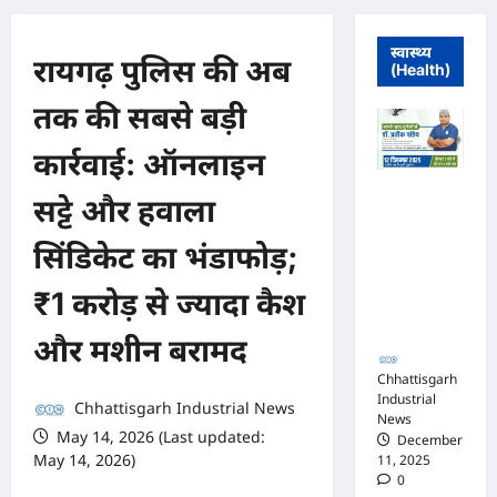
स्वास्थ्य
रायगढ़ पुलिस की अब
(Health)
तक की सबसे बड़ी
कार्रवाई: ऑनलाइन
मुंगेली में 12
सट्टे और हवाला
दिसम्बर को
हृदय रोग एवं
सिंडिकेट का भंडाफोड़;
सर्जरी विशेषज्ञ
डॉ. प्रतीक
₹1 करोड़ से ज्यादा कैश
पांडेय का
परामर्श शिविर
और मशीन बरामद
Chhattisgarh
Industrial
Chhattisgarh Industrial News
News
May 14, 2026 (Last updated:
December
May 14, 2026)
11, 2025
0
0 comments