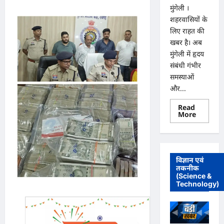
मुंगेली ।
शहरवासियों के
लिए राहत की
खबर है। अब
मुंगेली में हृदय
संबंधी गंभीर
समस्याओं
और...
Read
Read
More
more
about
मुंगेली
में
12
दिसम्बर
विज्ञान एवं
को
तकनीक
हृदय
(Science &
रोग
एवं
Technology)
सर्जरी
विशेषज्ञ
डॉ.
प्रतीक
पांडेय