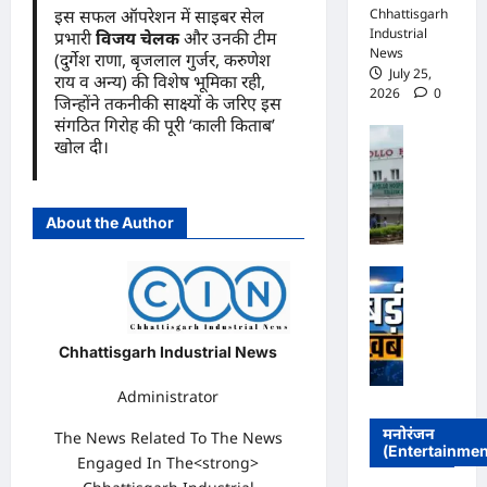
Chhattisgarh
इस सफल ऑपरेशन में साइबर सेल
Industrial
प्रभारी
विजय चेलक
और उनकी टीम
News
(दुर्गेश राणा, बृजलाल गुर्जर, करुणेश
July 25,
राय व अन्य) की विशेष भूमिका रही,
2026
0
जिन्होंने तकनीकी साक्ष्यों के जरिए इस
संगठित गिरोह की पूरी ‘काली किताब’
पु
खोल दी।
लि
स
जां
About the Author
च
में
अ
भा
पो
ज
लो
पा
अ
स
Chhattisgarh Industrial News
स्प
र
ता
Administrator
का
ल
र
मनोरंजन
The News Related To The News
प्र
में
(Entertainmen
Engaged In The<strong>
बं
कां
ध