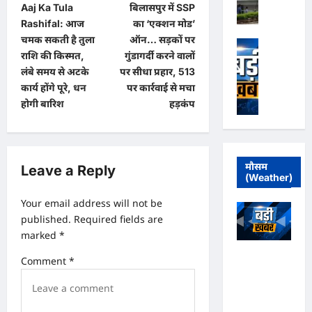
जां
Aaj Ka Tula
बिलासपुर में SSP
क्लो
नी
o
च
ज
Rashifal: आज
का ‘एक्शन मोड’
चे
में
s
र
चमक सकती है तुला
ऑन… सड़कों पर
हो
अ
भा
रि
र
t
राशि की किस्मत,
गुंडागर्दी करने वालों
पो
ज
पो
हा
लंबे समय से अटके
पर सीधा प्रहार, 513
लो
n
पा
र्ट
खे
कार्य होंगे पूरे, धन
पर कार्रवाई से मचा
अ
स
,
a
ल
होगी बारिश
हड़कंप
स्प
र
फ
,
ता
v
का
र्जी
अ
ल
र
का
i
फ
प्र
में
र्डि
स
g
बं
मौसम
कां
Leave a Reply
यो
रों
(Weather)
ध
ग्रे
लॉ
a
की
न
सी
जि
मि
Your email address will not be
t
के
ठे
स्ट
ली
published.
Required fields are
खि
के
प
i
भ
marked
*
ला
दा
र
ग
o
फ
र
आ
अधिवक्ता संघ
त
Comment
*
न
को
n
प
कटघोरा ने
से
हीं
क
रा
किया खंडन,
मि
मि
रो
धि
कहा- मुरली
ल
ले