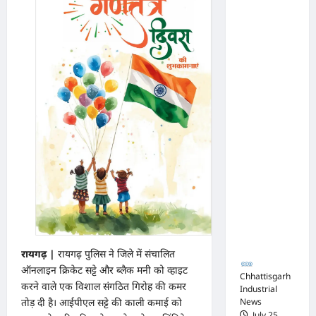
का
परामर्श
अधिवक्ता
शिविर
संघ
कटघोरा ने
किया
खंडन,
कहा-
मुरली
होटल
संबंधी
शिकायत
पत्र संघ ने
जारी नहीं
किया
रायगढ़ |
रायगढ़ पुलिस ने जिले में संचालित
ऑनलाइन क्रिकेट सट्टे और ब्लैक मनी को व्हाइट
Chhattisgarh
करने वाले एक विशाल संगठित गिरोह की कमर
Industrial
News
तोड़ दी है। आईपीएल सट्टे की काली कमाई को
July 25,