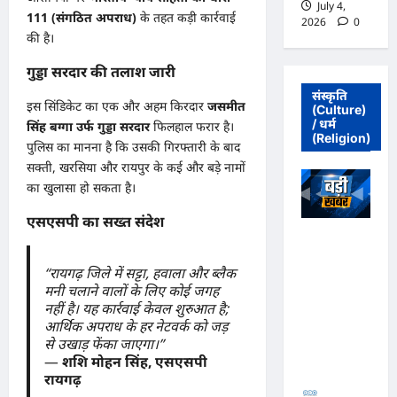
July 4,
111 (संगठित अपराध)
के तहत कड़ी कार्रवाई
2026
0
की है।
गुड्डा सरदार की तलाश जारी
संस्कृति
इस सिंडिकेट का एक और अहम किरदार
जसमीत
(Culture)
/ धर्म
सिंह बग्गा उर्फ गुड्डा सरदार
फिलहाल फरार है।
(Religion)
पुलिस का मानना है कि उसकी गिरफ्तारी के बाद
सक्ती, खरसिया और रायपुर के कई और बड़े नामों
का खुलासा हो सकता है।
एसएसपी का सख्त संदेश
अधिवक्ता संघ
कटघोरा ने
“रायगढ़ जिले में सट्टा, हवाला और ब्लैक
किया खंडन,
मनी चलाने वालों के लिए कोई जगह
कहा- मुरली
नहीं है। यह कार्रवाई केवल शुरुआत है;
होटल संबंधी
आर्थिक अपराध के हर नेटवर्क को जड़
शिकायत पत्र
से उखाड़ फेंका जाएगा।”
संघ ने जारी
—
शशि मोहन सिंह, एसएसपी
नहीं किया
रायगढ़