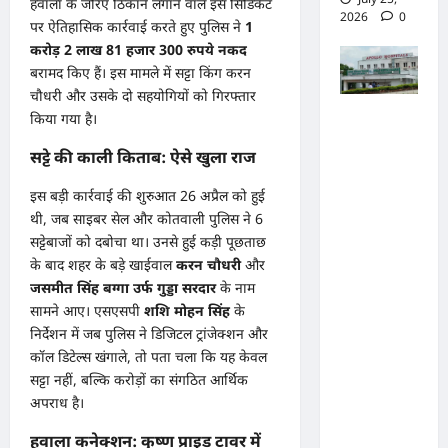
हवाला के जरिए ठिकाने लगाने वाले इस सिंडिकेट
2026
0
पर ऐतिहासिक कार्रवाई करते हुए पुलिस ने
1
करोड़ 2 लाख 81 हजार 300 रुपये नकद
बरामद किए हैं। इस मामले में सट्टा किंग करन
चौधरी और उसके दो सहयोगियों को गिरफ्तार
पुलिस जांच
किया गया है।
में अपोलो
सट्टे की काली किताब: ऐसे खुला राज
अस्पताल
इस बड़ी कार्रवाई की शुरुआत 26 अप्रैल को हुई
प्रबंधन के
थी, जब साइबर सेल और कोतवाली पुलिस ने 6
खिलाफ
सट्टेबाजों को दबोचा था। उनसे हुई कड़ी पूछताछ
नहीं मिले
के बाद शहर के बड़े खाईवाल
करन चौधरी
और
पर्याप्त
जसमीत सिंह बग्गा उर्फ गुड्डा सरदार
के नाम
साक्ष्य कोर्ट
सामने आए। एसएसपी
शशि मोहन सिंह
के
में पेश हुई
निर्देशन में जब पुलिस ने डिजिटल ट्रांजेक्शन और
कॉल डिटेल्स खंगाले, तो पता चला कि यह केवल
क्लोजर
सट्टा नहीं, बल्कि करोड़ों का संगठित आर्थिक
रिपोर्ट,
अपराध है।
फर्जी
हवाला कनेक्शन: कृष्ण प्राइड टावर में
कार्डियोलॉ