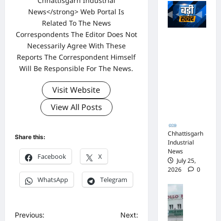
Chhattisgarh Industrial
ग्रे
न
News</strong> Web Portal Is
सी
के
ठे
Related To The News
खि
के
Correspondents The Editor Does Not
ला
अधिवक्ता संघ
दा
Necessarily Agree With These
फ
कटघोरा ने
र
Reports The Correspondent Himself
न
किया खंडन,
को
Will Be Responsible For The News.
हीं
कहा- मुरली
क
मि
होटल संबंधी
रो
Visit Website
ले
शिकायत पत्र
ड़ों
प
संघ ने जारी
का
View All Posts
र्या
नहीं किया
टें
प्त
ड
सा
Chhattisgarh
र
Share this:
Industrial
क्ष्य
:
News
को
Facebook
X
मं
July 25,
र्ट
त्रि
2026
0
में
यों
WhatsApp
Telegram
पे
के
पु
श
ना
लि
हु
क
स
P
Previous:
Next:
ई
के