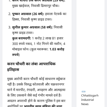
करन चौधरी उर्फ करन अग्रवाल (29 वर्ष):
टेंडर:
मुख्य खाईवाल, निवासी ढिमरापुर चौक।
मंत्रियों के
नाक के
पुष्कर अग्रवाल (26 वर्ष):
हवाला नेटवर्क का
हिस्सा, निवासी कृष्ण प्राइड टावर।
नीचे हो रहा
खेल,
सुनील कुमार अग्रवाल (58 वर्ष):
निवासी
कृष्ण प्राइड टावर।
अफसरों
कुल बरामदगी:
1 करोड़ 2 लाख 81 हजार
की
300 रुपये नकद, 1 नोट गिनने की मशीन, 4
मिलीभगत
मोबाइल फोन। (कुल मशरूका:
1.03 करोड़
से मिल रहा
रुपये
)
करोड़ों का
करन चौधरी का लंबा आपराधिक
टेंडर,
इतिहास
सरकार
तक पहुंची
मुख्य आरोपी करन चौधरी कोई साधारण सट्टेबाज
नहीं है। उसके विरुद्ध कोतवाली और चक्रधरनगर
बात
थाने में मारपीट, रंगदारी, अपहरण और आत्महत्या
के लिए उकसाने जैसे कई गंभीर मामले दर्ज हैं।
Chhattisgarh
Industrial
आदतन अपराधी होने के कारण पुलिस ने इस बार
News
आरोपियों पर
भारतीय न्याय संहिता की धारा