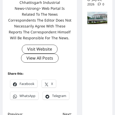
Chhattisgarh Industrial
2026
0
News</strong> Web Portal Is
Related To The News
Correspondents The Editor Does Not
Necessarily Agree With These
पुलिस जांच
Reports The Correspondent Himself
में अपोलो
Will Be Responsible For The News.
अस्पताल
Visit Website
प्रबंधन के
View All Posts
खिलाफ
नहीं मिले
पर्याप्त
Share this:
साक्ष्य कोर्ट
Facebook
X
में पेश हुई
क्लोजर
WhatsApp
Telegram
रिपोर्ट,
फर्जी
कार्डियोलॉ
P
Previous:
Next: