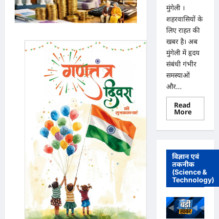
मुंगेली ।
शहरवासियों के
लिए राहत की
खबर है। अब
मुंगेली में हृदय
संबंधी गंभीर
समस्याओं
और...
Read
Read
More
more
about
मुंगेली
में
12
दिसम्बर
विज्ञान एवं
को
तकनीक
हृदय
(Science &
रोग
एवं
Technology)
सर्जरी
विशेषज्ञ
डॉ.
प्रतीक
पांडेय