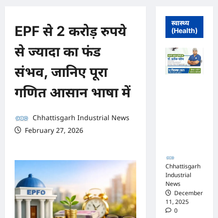
स्वास्थ्य
EPF से 2 करोड़ रुपये
(Health)
से ज्यादा का फंड
संभव, जानिए पूरा
मुंगेली में 12
गणित आसान भाषा में
दिसम्बर को
हृदय रोग एवं
सर्जरी विशेषज्ञ
Chhattisgarh Industrial News
डॉ. प्रतीक
February 27, 2026
पांडेय का
0 comments
परामर्श शिविर
Chhattisgarh
Industrial
News
December
11, 2025
0