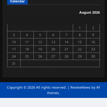
में
Calendar
July
4,
गूं
2026
जी
August 2026
व्या
0
M
T
W
T
F
S
S
पा
रि
1
2
यों
3
4
5
6
7
8
9
की
मां
10
11
12
13
14
15
16
गें
17
18
19
20
21
22
23
Chhattisga
24
25
26
27
28
29
30
Industrial
31
News
« Jul
June
28,
2026
Copyright © 2026 All rights reserved.
|
ReviewNews
by AF
0
themes.