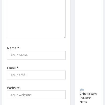
टेंडर:
मंत्रियों के
नाक के
नीचे हो रहा
खेल,
अफसरों
की
मिलीभगत
Name
*
से मिल रहा
करोड़ों का
टेंडर,
Email
*
सरकार
तक पहुंची
बात
Website
Chhattisgarh
Industrial
News