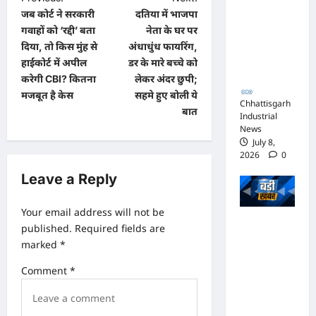
जिस्ट पर
जब कोर्ट ने सरकारी
दतिया में भाजपा
o
गवाहों को ‘रद्दी’ बता
नेता के घर पर
आपराधिक
s
दिया, तो किस मुंह से
अंधाधुंध फायरिंग,
कार्रवाई
t
हाईकोर्ट में अपील
डर के मारे बच्चे को
जारी
करेगी CBI? कितना
लेकर अंदर छुपी;
n
मजबूत है केस
सहमे हुए बोली ये
Chhattisgarh
a
बात
Industrial
v
News
July 8,
i
2026
0
g
Leave a Reply
a
Your email address will not be
t
भाजपा
published.
Required fields are
i
सरकार में
marked
*
o
कांग्रेसी
Comment
*
ठेकेदार को
n
करोड़ों का