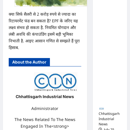
का
परामर्श
अधिवक्ता
शिविर
संघ
क्या सिर्फ सैलरी से 2 करोड़ रुपये से ज्यादा का
रिटायरमेंट फंड बन सकता है? EPF के जरिए यह
कटघोरा ने
लक्ष्य संभव हो सकता है. नियमित योगदान और
किया
लंबी अवधि की कंपाउंडिंग इसमें बड़ी भूमिका
खंडन,
निभाती है. आइए आसान गणित से समझते हैं पूरा
कहा-
हिसाब.
मुरली
होटल
About the Author
संबंधी
शिकायत
पत्र संघ ने
जारी नहीं
Chhattisgarh Industrial News
किया
Administrator
Chhattisgarh
Industrial
The News Related To The News
News
Engaged In The<strong>
July 25,