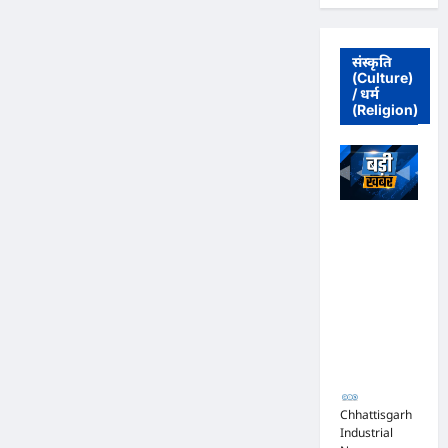
CCTV
लीक
का
खौफनाक
सच
संस्कृति
(Culture)
/ धर्म
(Religion)
अधिवक्ता संघ
कटघोरा ने
किया खंडन,
कहा- मुरली
होटल संबंधी
शिकायत पत्र
संघ ने जारी
नहीं किया
Chhattisgarh
Industrial