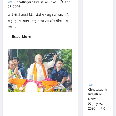
संघ
मुसीबत?
Chhattisgarh Industrial News
April
23, 2026
0
कटघोरा ने
किया
ओवैसी ने अपने विरोधियों पर बहुत जोरदार और
कड़ा हमला बोला. उन्होंने कांग्रेस और बीजेपी को
खंडन,
एक...
कहा-
मुरली
Read
Read More
more
होटल
about
जब
संबंधी
तक
मुसलमानों
शिकायत
को
इंसाफ
पत्र संघ ने
नहीं
मिलेगा,
जारी नहीं
भारत
विश्वगुरु
किया
नहीं
बन
सकता:
Chhattisgarh
भाजपा
और
Industrial
कांग्रेस
उल्टा लटका कर सीधा कर दूंगा,
News
पर
July 25,
भड़के
अमित शाह ने ‘ममता दीदी के
2026
0
असदुद्दीन
ओवैसी
गुंडों’ को दी चेतावनी, घर से बाहर