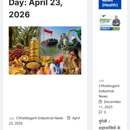
Day:
April 23,
स्वास्थ्य
(Health)
2026
मुंगेली में 12
दिसम्बर को
हृदय रोग एवं
सर्जरी विशेषज्ञ
डॉ. प्रतीक
पांडेय का
परामर्श शिविर
पेट्रोल-डीजल तो कुछ भी नहीं,
Chhattisgarh
Industrial
खाने को समोसे और नहाने के
News
लिए साबुन तक के पड़ जाएंगे
December
11, 2025
लाले! कहां से आ रही मुसीबत?
0
Chhattisgarh Industrial News
April
मुंगेली ।
23, 2026
0
शहरवासियों के