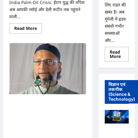
India Palm Oil Crisis: ईरान युद्ध की तपिश
लिए राहत की
अब आपकी रसोई और डेली रूटीन तक पहुंचने
खबर है। अब
वाली...
मुंगेली में हृदय
संबंधी गंभीर
Read
Read More
more
समस्याओं
about
और...
पेट्रोल-
डीजल
तो
Read
कुछ
Read
More
भी
more
नहीं,
about
खाने
मुंगेली
को
में
समोसे
12
और
दिसम्बर
नहाने
विज्ञान एवं
को
के
तकनीक
हृदय
लिए
(Science &
रोग
साबुन
एवं
Technology)
तक
जब तक मुसलमानों को इंसाफ
सर्जरी
के
विशेषज्ञ
पड़
डॉ.
नहीं मिलेगा, भारत विश्वगुरु नहीं
जाएंगे
प्रतीक
लाले!
पांडेय
बन सकता: भाजपा और कांग्रेस
कहां
का
से
परामर्श
अधिवक्ता
पर भड़के असदुद्दीन ओवैसी
आ
शिविर
रही