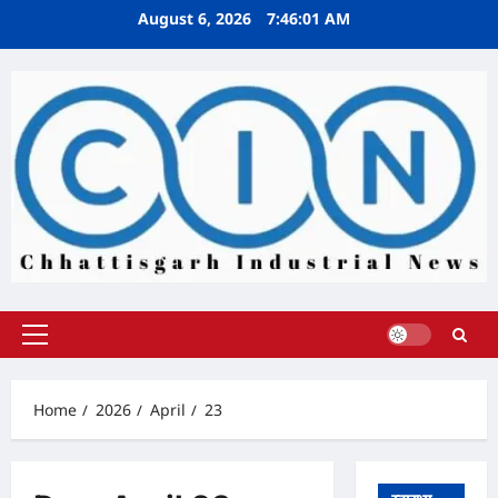
Skip
August 6, 2026
7:46:02 AM
to
content
Primary
Menu
Home
2026
April
23