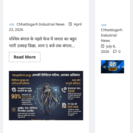
आपराधिक
बाहर
तमिलनाडु में टूटा रिकॉर्ड,
नहीं
कार्रवाई
निकलना
महिलाओं ने पुरुषों को पछाड़ा
वरना…
जारी
Chhattisgarh Industrial News
April
23, 2026
0
Chhattisgarh
Industrial
पश्चिम बंगाल के पहले फेज में जनता का बहुत
News
भारी उत्साह दिखा. शाम 5 बजे तक बंगाल...
July 8,
2026
0
Read
Read More
more
about
आजादी
के
बाद
भाजपा
वोटिंग
की
सरकार में
सबसे
बड़ी
कांग्रेसी
छलांग,
पश्चिम
ठेकेदार को
बंगाल
और
करोड़ों का
तमिलनाडु
में
टेंडर:
टूटा
रिकॉर्ड,
मंत्रियों के
ब्लैकमेलिंग भूल जाइए! MMS
महिलाओं