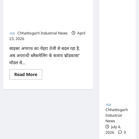
ने
नाक के
बेचकर करोड़ों कमा रहे हैं साइबर
पुरुषों
को
नीचे हो रहा
क्रिमिनल, गुजरात CCTV लीक
पछाड़ा
खेल,
का खौफनाक सच
अफसरों
Chhattisgarh Industrial News
April
की
23, 2026
0
मिलीभगत
साइबर अपराध का चेहरा तेजी से बदल रहा है.
से मिल रहा
अब अपराधी ब्लैकमेलिंग के बजाय ‘ब्रॉडकास्ट’
करोड़ों का
मॉडल से...
टेंडर,
Read
Read More
more
सरकार
about
ब्लैकमेलिंग
तक पहुंची
भूल
बात
जाइए!
MMS
बेचकर
करोड़ों
Chhattisgarh
कमा
Industrial
रहे
News
हैं
साइबर
July 4,
क्रिमिनल,
2026
0
गुजरात