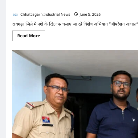
के साथ तीन अंतरराज्यीय तस्कर ग
Chhattisgarh Industrial News
June 5, 2026
0
रायगढ़। जिले में नशे के खिलाफ चलाए जा रहे विशेष अभियान “ऑपरेशन आघात” 
Read
Read More
more
about
ऑपरेशन
आघात
में
रायगढ़
पुलिस
की
बड़ी
कार्रवाई,
300
किलो
गांजा
के
साथ
तीन
अंतरराज्यीय
तस्कर
गिरफ्तार