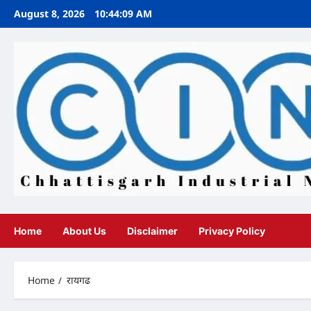
Skip
August 8, 2026
10:44:11 AM
to
content
Home
About Us
Disclaimer
Privacy Policy
Home
रायगढ