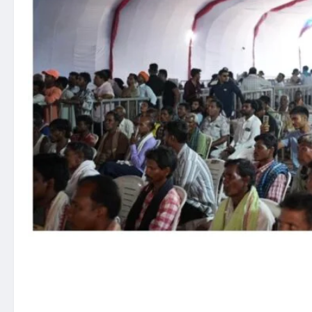
पेलमा ओपन कास्ट कोल माइन पर
उत्साह एवं अभूतपूर्व जनसमर्थन 