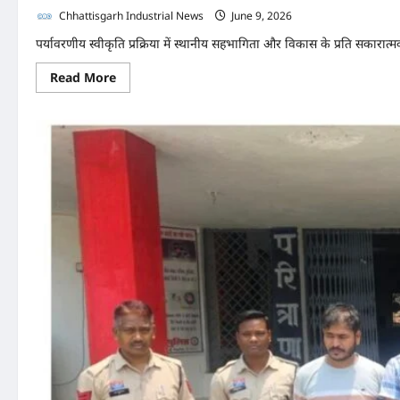
Chhattisgarh Industrial News
June 9, 2026
0
पर्यावरणीय स्वीकृति प्रक्रिया में स्थानीय सहभागिता और विकास के प्रति सकारात्मक दृ
Read
Read More
more
about
पेलमा
ओपन
कास्ट
कोल
माइन
परियोजना
की
लोक
सुनवाई
भारी
उत्साह
एवं
अभूतपूर्व
जनसमर्थन
के
साथ
सफलतापूर्वक
संपन्न