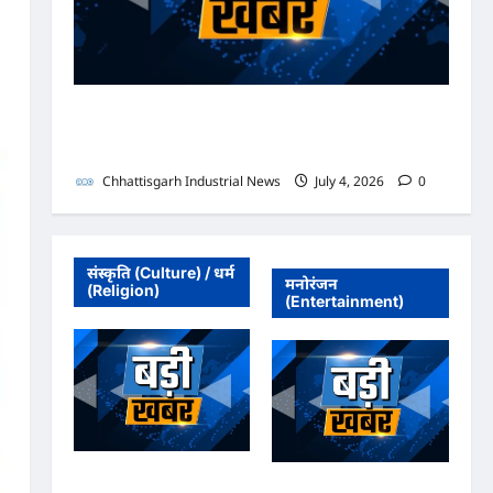
भाजपा सरकार में कांग्रेसी ठेकेदार को करोड़ों का टेंडर: मंत्रियों के
नाक के नीचे हो रहा खेल, अफसरों की मिलीभगत से मिल रहा
करोड़ों का टेंडर, सरकार तक पहुंची बात
Chhattisgarh Industrial News
July 4, 2026
0
संस्कृति (Culture) / धर्म
मनोरंजन
(Religion)
(Entertainment)
अधिवक्ता संघ कटघोरा ने
अधिवक्ता संघ कटघोरा ने