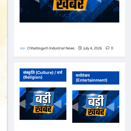
भाजपा सरकार में कांग्रेसी ठेकेदार को करोड़ों का टेंडर: मंत्रियों के
नाक के नीचे हो रहा खेल, अफसरों की मिलीभगत से मिल रहा
करोड़ों का टेंडर, सरकार तक पहुंची बात
Chhattisgarh Industrial News
July 4, 2026
0
संस्कृति (Culture) / धर्म
मनोरंजन
(Religion)
(Entertainment)
अधिवक्ता संघ कटघोरा ने
अधिवक्ता संघ कटघोरा ने