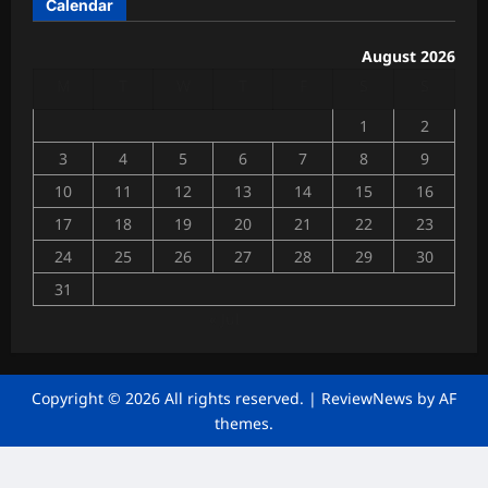
Calendar
त्री
त
की
उ
August 2026
Chhattisga
प
M
T
W
T
F
S
S
Industrial
स्थि
News
ति
1
2
में
July
3
4
5
6
7
8
9
4,
गूं
2026
10
11
12
13
14
15
16
जी
व्या
17
18
19
20
21
22
23
0
पा
24
25
26
27
28
29
30
रि
यों
31
की
« Jul
मां
गें
Chhattisga
Copyright © 2026 All rights reserved.
|
ReviewNews
by AF
Industrial
themes.
News
June