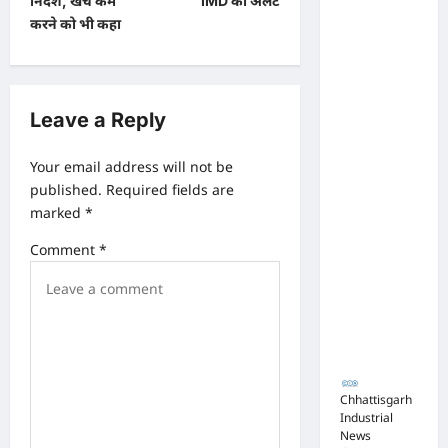
निर्देश, खर्च कम
IMD का अलर्ट
टेंडर:
a
करने को भी कहा
मंत्रियों के
v
नाक के
i
नीचे हो रहा
g
खेल,
Leave a Reply
अफसरों
a
की
Your email address will not be
t
published.
Required fields are
मिलीभगत
i
marked
*
से मिल रहा
o
करोड़ों का
Comment
*
n
टेंडर,
सरकार
तक पहुंची
बात
Chhattisgarh
Industrial
News