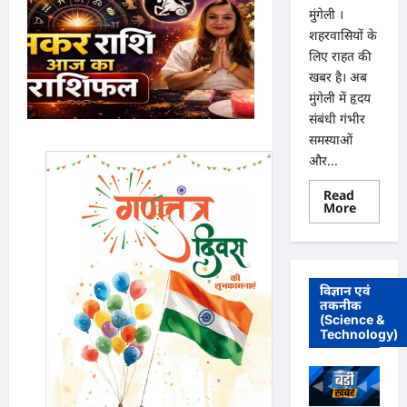
मुंगेली ।
शहरवासियों के
लिए राहत की
खबर है। अब
मुंगेली में हृदय
संबंधी गंभीर
समस्याओं
और...
Read
Read
More
more
about
मुंगेली
में
12
दिसम्बर
विज्ञान एवं
को
तकनीक
हृदय
(Science &
रोग
एवं
Technology)
सर्जरी
विशेषज्ञ
डॉ.
प्रतीक
पांडेय