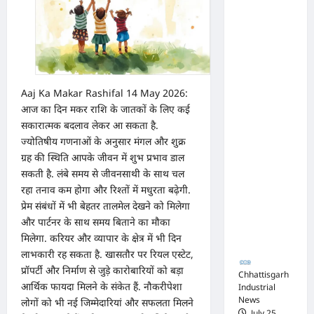
का
परामर्श
अधिवक्ता
शिविर
संघ
कटघोरा ने
किया
खंडन,
Aaj Ka Makar Rashifal 14 May 2026:
आज का दिन मकर राशि के जातकों के लिए कई
कहा-
सकारात्मक बदलाव लेकर आ सकता है.
मुरली
ज्योतिषीय गणनाओं के अनुसार मंगल और शुक्र
होटल
ग्रह की स्थिति आपके जीवन में शुभ प्रभाव डाल
संबंधी
सकती है. लंबे समय से जीवनसाथी के साथ चल
शिकायत
रहा तनाव कम होगा और रिश्तों में मधुरता बढ़ेगी.
पत्र संघ ने
प्रेम संबंधों में भी बेहतर तालमेल देखने को मिलेगा
और पार्टनर के साथ समय बिताने का मौका
जारी नहीं
मिलेगा. करियर और व्यापार के क्षेत्र में भी दिन
किया
लाभकारी रह सकता है. खासतौर पर रियल एस्टेट,
प्रॉपर्टी और निर्माण से जुड़े कारोबारियों को बड़ा
Chhattisgarh
आर्थिक फायदा मिलने के संकेत हैं. नौकरीपेशा
Industrial
News
लोगों को भी नई जिम्मेदारियां और सफलता मिलने
July 25,