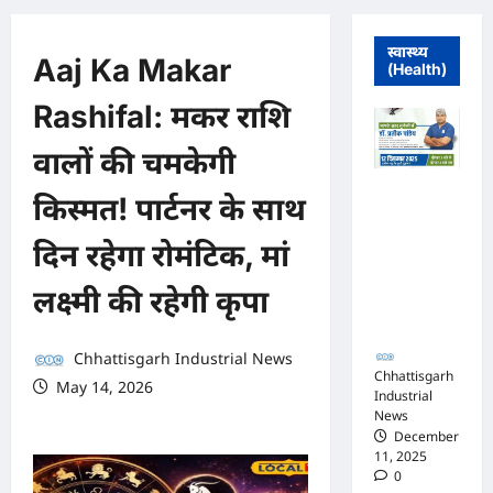
स्वास्थ्य
Aaj Ka Makar
(Health)
Rashifal: मकर राशि
वालों की चमकेगी
मुंगेली में 12
किस्मत! पार्टनर के साथ
दिसम्बर को
हृदय रोग एवं
दिन रहेगा रोमंटिक, मां
सर्जरी विशेषज्ञ
डॉ. प्रतीक
लक्ष्मी की रहेगी कृपा
पांडेय का
परामर्श शिविर
Chhattisgarh Industrial News
Chhattisgarh
May 14, 2026
Industrial
0 comments
News
December
11, 2025
0