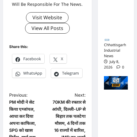
Will Be Responsible For The News.
जिस्ट पर
आपराधिक
Visit Website
कार्रवाई
View All Posts
जारी
Chhattisgarh
Share this:
Industrial
News
Facebook
X
July 8,
2026
0
WhatsApp
Telegram
P
Previous:
Next:
भाजपा
PM मोदी ने सेट
70KM की रफ्तार से
o
सरकार में
किया एग्जांपल,
आंधी, दिल्ली-UP से
कांग्रेसी
s
आधा कर दिया
बिहार तक पलटेगा
ठेकेदार को
t
अपना काफिला,
मौसम, 4 दिनों तक
करोड़ों का
SPG को खास
16 राज्यों में बारिश,
n