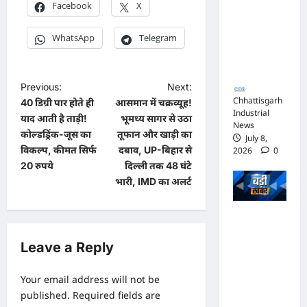
Facebook
X
जिस्ट पर
आपराधिक
WhatsApp
Telegram
कार्रवाई
जारी
P
Previous:
Next:
Chhattisgarh
40 डिग्री पार होते ही
आसमान में चक्रव्यूह!
o
Industrial
याद आती है ताड़ी!
भूमध्य सागर से उठा
News
s
कोल्डड्रिंक-जूस का
तूफान और खाड़ी का
July 8,
t
विकल्प, कीमत सिर्फ
दबाव, UP-बिहार से
2026
0
20 रुपये
दिल्ली तक 48 घंटे
n
भारी, IMD का अलर्ट
a
v
भाजपा
सरकार में
i
Leave a Reply
कांग्रेसी
g
ठेकेदार को
a
Your email address will not be
करोड़ों का
published.
Required fields are
t