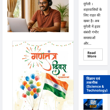
मुंगेली ।
शहरवासियों के
लिए राहत की
खबर है। अब
मुंगेली में हृदय
संबंधी गंभीर
समस्याओं
और...
Read
Read
More
more
about
मुंगेली
में
12
दिसम्बर
विज्ञान एवं
को
तकनीक
हृदय
(Science &
रोग
एवं
Technology)
सर्जरी
विशेषज्ञ
डॉ.
प्रतीक
पांडेय