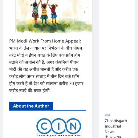
का
परामर्श
अधिवक्ता
शिविर
संघ
कटघोरा ने
किया
खंडन,
PM Modi Work From Home Appeal:
भारत के तेल आयात पर निर्भरता के बीच पीएम
कहा-
नरेंद्र मोदी ने ईंधन बचत के लिए वर्क फ्रॉम होम
मुरली
बढ़ाने की अपील की है. अगर कंपनियां पीएम
होटल
मोदी की यह अपील मानती हैं और करीब एक
संबंधी
करोड़ लोग अगर सप्ताह में तीन दिन वर्क फ्रॉम
शिकायत
होम करते हैं तो देश को सालाना करीब 70 हजार
पत्र संघ ने
करोड़ रुपये की बचत होगी.
जारी नहीं
About the Author
किया
Chhattisgarh
Industrial
News
July 25,