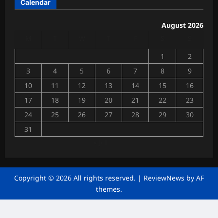
Calendar
त्री
त
की
उ
August 2026
Chhattisga
प
M
T
W
T
F
S
S
Industrial
स्थि
News
ति
1
2
में
July
3
4
5
6
7
8
9
4,
गूं
2026
जी
10
11
12
13
14
15
16
व्या
0
17
18
19
20
21
22
23
पा
24
25
26
27
28
29
30
रि
यों
31
की
« Jul
मां
गें
Chhattisga
Copyright © 2026 All rights reserved.
|
ReviewNews
by AF
Industrial
themes.
News
June