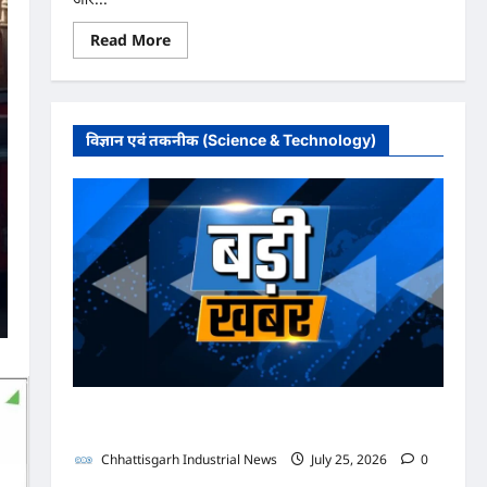
Read
Read More
more
about
मुंगेली
में
12
दिसम्बर
विज्ञान एवं तकनीक (Science & Technology)
को
हृदय
रोग
एवं
सर्जरी
विशेषज्ञ
डॉ.
प्रतीक
पांडेय
का
परामर्श
शिविर
अधिवक्ता संघ कटघोरा ने किया खंडन, कहा- मुरली होटल संबंधी
शिकायत पत्र संघ ने जारी नहीं किया
Chhattisgarh Industrial News
July 25, 2026
0