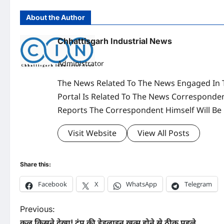
About the Author
Chhattisgarh Industrial News
Administrator
The News Related To The News Engaged In 
Portal Is Related To The News Corresponden
Reports The Correspondent Himself Will Be
Visit Website
View All Posts
Share this:
Facebook
X
WhatsApp
Telegram
P
Previous:
कल किसने देखा! ट्रंप की डेडलाइन खत्म होने से ठीक पहले