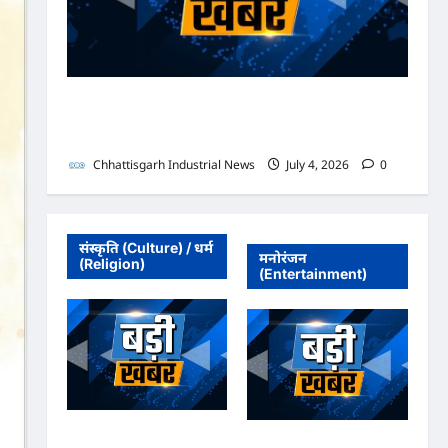
भाजपा सरकार में कांग्रेसी ठेकेदार को करोड़ों का टेंडर: मंत्रियों के
नाक के नीचे हो रहा खेल, अफसरों की मिलीभगत से मिल रहा
करोड़ों का टेंडर, सरकार तक पहुंची बात
Chhattisgarh Industrial News
July 4, 2026
0
संस्कृति (Culture) / धर्म
मनोरंजन
(Religion)
(Entertainment)
अधिवक्ता संघ कटघोरा ने
अधिवक्ता संघ कटघोरा ने