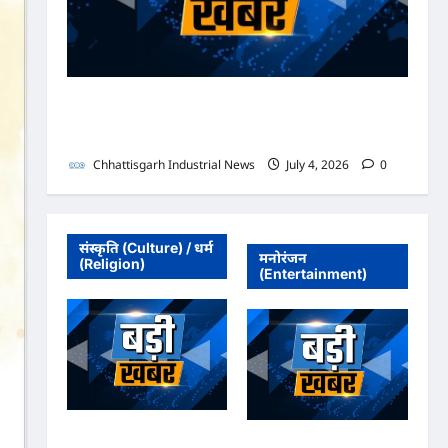
भाजपा सरकार में कांग्रेसी ठेकेदार को करोड़ों का टेंडर: मंत्रियों के
नाक के नीचे हो रहा खेल, अफसरों की मिलीभगत से मिल रहा
करोड़ों का टेंडर, सरकार तक पहुंची बात
Chhattisgarh Industrial News
July 4, 2026
0
संस्कृति (Culture) / धर्म
मनोरंजन
(Religion)
(Entertainment)
अधिवक्ता संघ कटघोरा ने
अधिवक्ता संघ कटघोरा ने