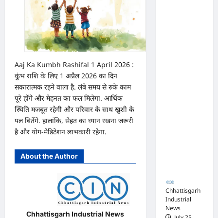
का
परामर्श
अधिवक्ता
शिविर
संघ
कटघोरा ने
किया
खंडन,
Aaj Ka Kumbh Rashifal 1 April 2026 :
कुंभ राशि के लिए 1 अप्रैल 2026 का दिन
कहा-
सकारात्मक रहने वाला है. लंबे समय से रुके काम
मुरली
पूरे होंगे और मेहनत का फल मिलेगा. आर्थिक
होटल
स्थिति मजबूत रहेगी और परिवार के साथ खुशी के
संबंधी
पल बितेंगे. हालांकि, सेहत का ध्यान रखना जरूरी
शिकायत
है और योग-मेडिटेशन लाभकारी रहेगा.
पत्र संघ ने
जारी नहीं
About the Author
किया
Chhattisgarh
Industrial
News
Chhattisgarh Industrial News
July 25,