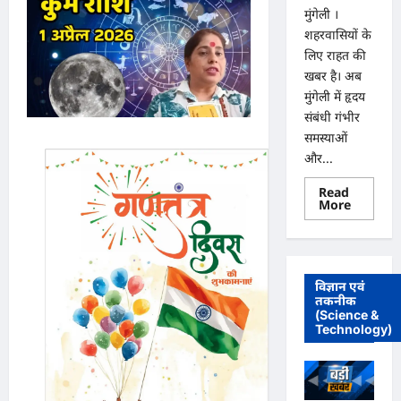
मुंगेली ।
शहरवासियों के
लिए राहत की
खबर है। अब
मुंगेली में हृदय
संबंधी गंभीर
समस्याओं
और...
Read
Read
More
more
about
मुंगेली
में
12
दिसम्बर
विज्ञान एवं
को
तकनीक
हृदय
(Science &
रोग
एवं
Technology)
सर्जरी
विशेषज्ञ
डॉ.
प्रतीक
पांडेय