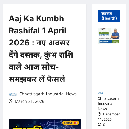
स्वास्थ्य
Aaj Ka Kumbh
(Health)
Rashifal 1 April
2026 : नए अवसर
मुंगेली में 12
देंगे दस्तक, कुंभ राशि
दिसम्बर को
हृदय रोग एवं
वाले आज सोच-
सर्जरी विशेषज्ञ
डॉ. प्रतीक
समझकर लें फैसले
पांडेय का
परामर्श शिविर
Chhattisgarh Industrial News
Chhattisgarh
March 31, 2026
Industrial
0 comments
News
December
11, 2025
0