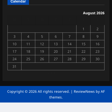
Calendar
त्री
त
की
उ
August 2026
Chhattisga
प
M
T
W
T
F
S
S
Industrial
स्थि
News
ति
1
2
में
July
3
4
5
6
7
8
9
4,
गूं
2026
10
11
12
13
14
15
16
जी
व्या
17
18
19
20
21
22
23
0
पा
24
25
26
27
28
29
30
रि
यों
31
की
« Jul
मां
गें
Chhattisga
Copyright © 2026 All rights reserved.
|
ReviewNews
by AF
Industrial
themes.
News
June