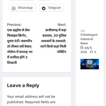
जिस्ट पर
WhatsApp
Telegram
आपराधिक
कार्रवाई
जारी
P
Previous:
Next:
एक ब्रह्मोस से लैस
छत्तीसगढ़ में बड़ा
o
Chhattisgarh
मिसाइल फ्रिगेट,
बदलाव, 30 पुलिस
s
Industrial
दूसरा एंटी-सबमरीन
अफसरों के तबादले;
News
t
तो तीसरा सर्वे वेसल;
जानें किसे कहां मिली
July 8,
नौसेना में सप्‍ताह भर
पोस्टिंग
2026
0
n
में शामिल होंगे 3
a
शिकारी
v
भाजपा
i
सरकार में
g
Leave a Reply
कांग्रेसी
a
ठेकेदार को
Your email address will not be
t
करोड़ों का
published.
Required fields are
i