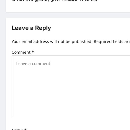
s
t
n
Leave a Reply
a
Your email address will not be published.
Required fields a
v
Comment
*
i
g
a
t
i
o
n