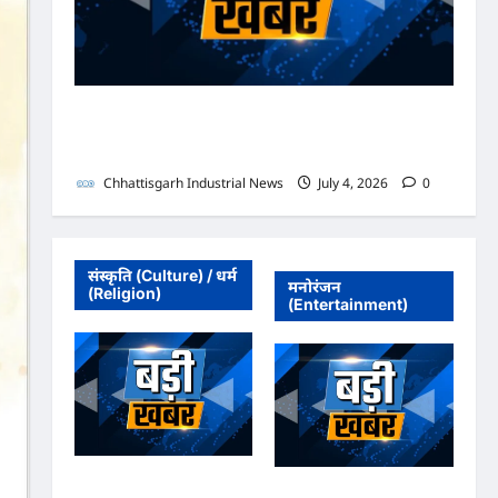
भाजपा सरकार में कांग्रेसी ठेकेदार को करोड़ों का टेंडर: मंत्रियों के
नाक के नीचे हो रहा खेल, अफसरों की मिलीभगत से मिल रहा
करोड़ों का टेंडर, सरकार तक पहुंची बात
Chhattisgarh Industrial News
July 4, 2026
0
संस्कृति (Culture) / धर्म
मनोरंजन
(Religion)
(Entertainment)
अधिवक्ता संघ कटघोरा ने
अधिवक्ता संघ कटघोरा ने