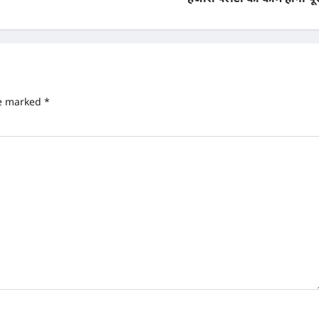
re marked
*