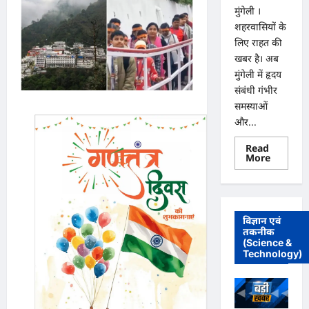
मुंगेली ।
शहरवासियों के
लिए राहत की
खबर है। अब
मुंगेली में हृदय
संबंधी गंभीर
समस्याओं
और...
Read
Read
More
more
about
मुंगेली
में
12
दिसम्बर
विज्ञान एवं
को
तकनीक
हृदय
(Science &
रोग
एवं
Technology)
सर्जरी
विशेषज्ञ
डॉ.
प्रतीक
पांडेय