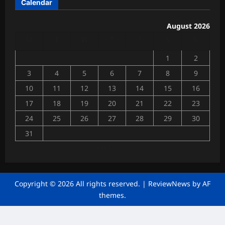
Calendar
त्री
त
की
उ
August 2026
Chhattisga
प
M
T
W
T
F
S
S
Industrial
स्थि
News
ति
1
2
में
July
3
4
5
6
7
8
9
4,
गूं
2026
10
11
12
13
14
15
16
जी
व्या
17
18
19
20
21
22
23
0
पा
24
25
26
27
28
29
30
रि
यों
31
की
« Jul
मां
गें
Chhattisga
Copyright © 2026 All rights reserved.
|
ReviewNews
by AF
Industrial
themes.
News
June