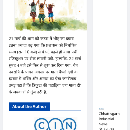
का
परामर्श
अधिवक्ता
शिविर
संघ
कटघोरा ने
किया
खंडन,
21 मार्च की शाम को कटरा में भीड़ का दबाव
इतना ज्यादा बढ़ गया कि प्रशासन को निर्धारित
कहा-
समय (रात 10 बजे) से 4 घंटे पहले ही यात्रा पर्ची
मुरली
रजिस्ट्रशन पर रोक लगानी पड़ी. हालांकि, 22 मार्च
होटल
सुबह 4 बजे इसे फिर से शुरू कर दिया गया. चैत्र
संबंधी
नवरात्रि के पावन अवसर पर माता वैष्णो देवी के
शिकायत
दरबार में भक्ति और आस्था का ऐसा जनसैलाब
पत्र संघ ने
उमड़ पड़ा है कि त्रिकुटा की पहाड़ियां ‘जय माता दी’
के जयकारों से गूंज उठी हैं.
जारी नहीं
किया
About the Author
Chhattisgarh
Industrial
News
July 25,