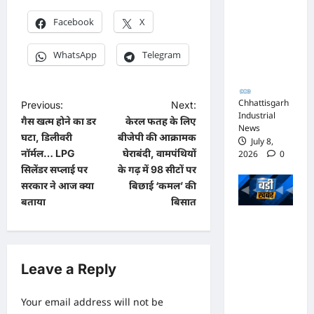
जिस्ट पर
Facebook
X
आपराधिक
कार्रवाई
WhatsApp
Telegram
जारी
Chhattisgarh
P
Previous:
Next:
Industrial
गैस खत्‍म होने का डर
केरल फतह के लिए
o
News
घटा, ड‍िल‍ीवरी
बीजेपी की आक्रामक
July 8,
s
नॉर्मल… LPG
घेराबंदी, वामपंथियों
2026
0
t
स‍िलेंडर सप्‍लाई पर
के गढ़ में 98 सीटों पर
सरकार ने आज क्‍या
बिछाई ‘कमल’ की
n
बताया
बिसात
a
भाजपा
v
सरकार में
i
कांग्रेसी
Leave a Reply
ठेकेदार को
g
करोड़ों का
a
Your email address will not be