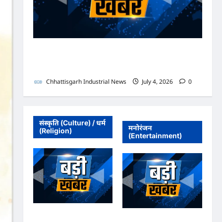
भाजपा सरकार में कांग्रेसी ठेकेदार को करोड़ों का टेंडर: मंत्रियों के
नाक के नीचे हो रहा खेल, अफसरों की मिलीभगत से मिल रहा
करोड़ों का टेंडर, सरकार तक पहुंची बात
Chhattisgarh Industrial News
July 4, 2026
0
संस्कृति (Culture) / धर्म
मनोरंजन
(Religion)
(Entertainment)
अधिवक्ता संघ कटघोरा ने
अधिवक्ता संघ कटघोरा ने