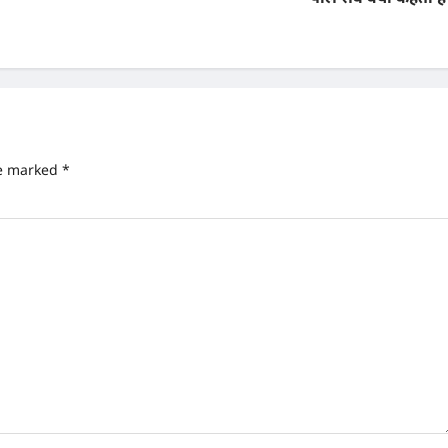
re marked
*