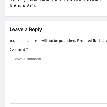
s
NIA का चार्जशीट
t
n
Leave a Reply
a
v
Your email address will not be published.
Required fields a
i
Comment
*
g
a
t
i
o
n