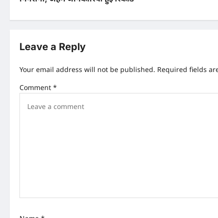
s
t
n
Leave a Reply
a
Your email address will not be published.
Required fields a
v
Comment
*
i
g
a
t
i
o
n