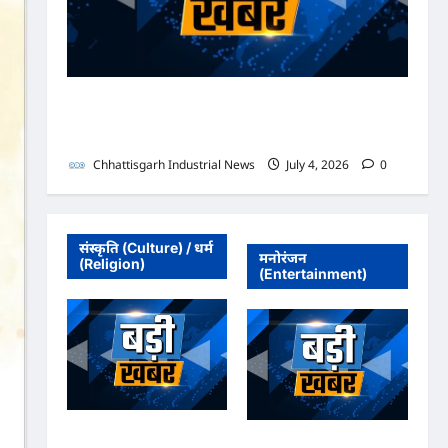
भाजपा सरकार में कांग्रेसी ठेकेदार को करोड़ों का टेंडर: मंत्रियों के
नाक के नीचे हो रहा खेल, अफसरों की मिलीभगत से मिल रहा
करोड़ों का टेंडर, सरकार तक पहुंची बात
Chhattisgarh Industrial News
July 4, 2026
0
संस्कृति (Culture) / धर्म
मनोरंजन
(Religion)
(Entertainment)
अधिवक्ता संघ कटघोरा ने
अधिवक्ता संघ कटघोरा ने