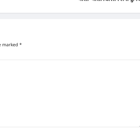
re marked
*