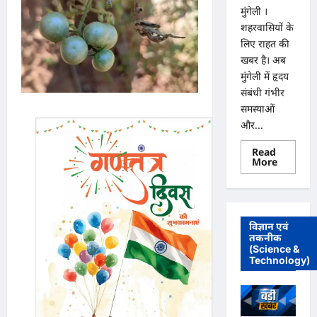
मुंगेली ।
शहरवासियों के
लिए राहत की
खबर है। अब
मुंगेली में हृदय
संबंधी गंभीर
समस्याओं
और...
Read
Read
More
more
about
मुंगेली
में
12
दिसम्बर
विज्ञान एवं
को
तकनीक
हृदय
(Science &
रोग
एवं
Technology)
सर्जरी
विशेषज्ञ
डॉ.
प्रतीक
पांडेय