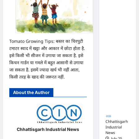
का
परामर्श
अधिवक्ता
शिविर
संघ
कटघोरा ने
किया
खंडन,
Tomato Growing Tips: बस्तर का चिरपुटी
टमाटर स्वाद में खट्टा और आकार में छोटा होता है.
कहा-
इसे किसी भी सीजन में उगाया जा सकता है. इसे
मुरली
किचन गार्डन या गमले में बहुत आसानी से उगाया
होटल
जा सकता है. इसमें ज्यादा खर्च भी नहीं आता,
संबंधी
किसी तरह के खाद की जरूरत नहीं.
शिकायत
पत्र संघ ने
About the Author
जारी नहीं
किया
Chhattisgarh
Industrial
Chhattisgarh Industrial News
News
July 25,