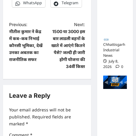
WhatsApp
Telegram
जिस्ट पर
आपराधिक
कार्रवाई
P
Previous:
Next:
जारी
नीतीश कुमार ने केंद्र
1500 या 3000 इस
o
में कब-कब निभाई
बार लाडली बहनों के
s
Chhattisgarh
कौनसी भूमिका, देखें
खाते में आएंगे कितने
Industrial
t
उनका अबतक का
पैसे? जल्दी ही जारी
News
राजनीतिक सफर
होगी योजना की
July 8,
n
34वीं किस्त
2026
0
a
v
i
Leave a Reply
भाजपा
g
सरकार में
a
Your email address will not be
कांग्रेसी
published.
Required fields are
t
ठेकेदार को
marked
*
i
करोड़ों का
Comment
*