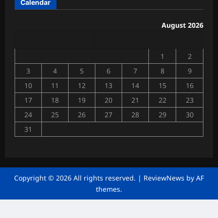
Calendar
त्री
त
की
उ
August 2026
Chhattisga
प
M
T
W
T
F
S
S
Industrial
स्थि
News
ति
1
2
में
July
3
4
5
6
7
8
9
4,
गूं
2026
10
11
12
13
14
15
16
जी
व्या
17
18
19
20
21
22
23
0
पा
24
25
26
27
28
29
30
रि
यों
31
की
« Jul
मां
गें
Chhattisga
Copyright © 2026 All rights reserved.
|
ReviewNews
by AF
Industrial
themes.
News
June