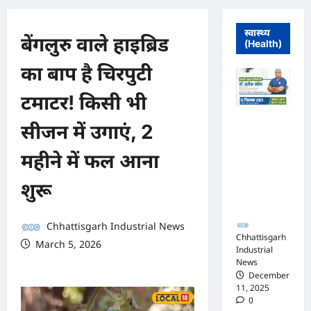
स्वास्थ्य
बेंगलुरु वाले हाइब्रिड
(Health)
का बाप है चिरपुटी
टमाटर! किसी भी
मुंगेली में 12
सीजन में उगाएं, 2
दिसम्बर को
हृदय रोग एवं
महीने में फल आना
सर्जरी विशेषज्ञ
डॉ. प्रतीक
शुरू
पांडेय का
परामर्श शिविर
Chhattisgarh Industrial News
Chhattisgarh
March 5, 2026
Industrial
0 comments
News
December
11, 2025
0