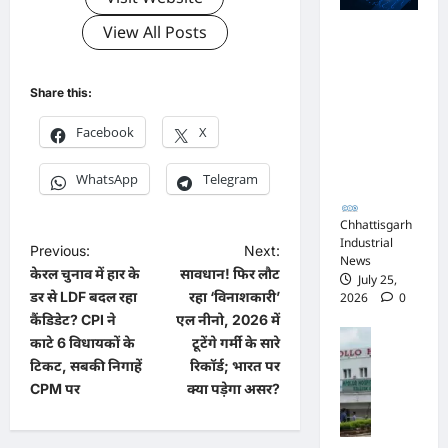
खि
के
View All Posts
ला
अधिवक्ता संघ
दा
फ
कटघोरा ने
र
न
किया खंडन,
को
Share this:
हीं
कहा- मुरली
क
मि
होटल संबंधी
रो
Facebook
X
ले
शिकायत पत्र
ड़ों
प
संघ ने जारी
का
WhatsApp
Telegram
र्या
नहीं किया
टें
प्त
ड
सा
Chhattisgarh
र
Industrial
क्ष्य
:
P
Previous:
Next:
News
को
मं
केरल चुनाव में हार के
सावधान! फिर लौट
July 25,
o
र्ट
त्रि
डर से LDF बदल रहा
रहा ‘विनाशकारी’
2026
0
में
s
यों
कैंडिडेट? CPI ने
एल नीनो, 2026 में
पे
के
t
काटे 6 विधायकों के
टूटेंगे गर्मी के सारे
पु
श
ना
लि
टिकट, सबकी निगाहें
रिकॉर्ड; भारत पर
हु
n
क
स
CPM पर
क्या पड़ेगा असर?
ई
के
a
जां
क्लो
नी
च
ज
v
चे
में