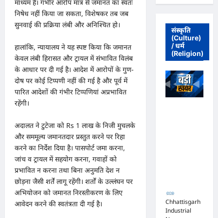
माध्यम है। गंभीर आरोप मात्र से जमानत का स्वतः
निषेध नहीं किया जा सकता, विशेषकर तब जब
सुनवाई की प्रक्रिया लंबी और अनिश्चित हो।
संस्कृति
(Culture)
/ धर्म
हालांकि, न्यायालय ने यह स्पष्ट किया कि जमानत
(Religion)
केवल लंबी हिरासत और ट्रायल में संभावित विलंब
के आधार पर दी गई है। आदेश में आरोपों के गुण-
दोष पर कोई टिप्पणी नहीं की गई है और पूर्व में
पारित आदेशों की गंभीर टिप्पणियां अप्रभावित
रहेंगी।
अधिवक्ता संघ
कटघोरा ने
अदालत ने टुटेजा को Rs 1 लाख के निजी मुचलके
किया खंडन,
और सममूल्य जमानतदार प्रस्तुत करने पर रिहा
कहा- मुरली
करने का निर्देश दिया है। पासपोर्ट जमा करना,
होटल संबंधी
जांच व ट्रायल में सहयोग करना, गवाहों को
शिकायत पत्र
प्रभावित न करना तथा बिना अनुमति देश न
संघ ने जारी
छोड़ना जैसी शर्तें लागू रहेंगी। शर्तों के उल्लंघन पर
नहीं किया
अभियोजन को जमानत निरस्तीकरण के लिए
Chhattisgarh
आवेदन करने की स्वतंत्रता दी गई है।
Industrial