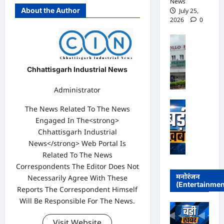
News
About the Author
July 25,
2026
0
पु
लि
स
Chhattisgarh Industrial News
जां
च
Administrator
में
अ
भा
The News Related To The News
पो
ज
Engaged In The<strong>
लो
पा
Chhattisgarh Industrial
अ
स
News</strong> Web Portal Is
स्प
र
Related To The News
ता
का
Correspondents The Editor Does Not
ल
र
मनोरंजन
Necessarily Agree With These
प्र
में
(Entertainmen
Reports The Correspondent Himself
बं
कां
ध
Will Be Responsible For The News.
ग्रे
न
सी
के
Visit Website
ठे