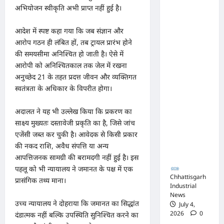
नाक के
अभियोजन स्वीकृति अभी प्राप्त नहीं हुई है।
नीचे हो रहा
आदेश में स्पष्ट कहा गया कि जब संज्ञान और
खेल,
आरोप गठन ही लंबित हों, तब ट्रायल प्रारंभ होने
अफसरों
की समयसीमा अनिश्चित हो जाती है। ऐसे में
की
आरोपी को अनिश्चितकाल तक जेल में रखना
मिलीभगत
अनुच्छेद 21 के तहत प्रदत्त जीवन और व्यक्तिगत
से मिल रहा
स्वतंत्रता के अधिकार के विपरीत होगा।
करोड़ों का
अदालत ने यह भी उल्लेख किया कि प्रकरण का
टेंडर,
साक्ष्य मुख्यतः दस्तावेजी प्रकृति का है, जिसे जांच
सरकार
एजेंसी जब्त कर चुकी है। आवेदक से किसी प्रकार
तक पहुंची
की नकद राशि, अवैध संपत्ति या अन्य
बात
आपत्तिजनक सामग्री की बरामदगी नहीं हुई है। इस
पहलू को भी न्यायालय ने जमानत के पक्ष में एक
Chhattisgarh
प्रासंगिक तथ्य माना।
Industrial
News
उच्च न्यायालय ने दोहराया कि जमानत का सिद्धांत
July 4,
2026
0
दंडात्मक नहीं बल्कि उपस्थिति सुनिश्चित करने का