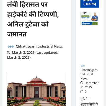
स्वास्थ्य
लंबी हिरासत पर
(Health)
हाईकोर्ट की टिप्पणी,
अनिल टुटेजा को
मुंगेली में 12
जमानत
दिसम्बर को
हृदय रोग एवं
सर्जरी विशेषज्ञ
Chhattisgarh Industrial News
डॉ. प्रतीक
March 3, 2026 (Last updated:
पांडेय का
March 3, 2026)
परामर्श शिविर
0 comments
Chhattisgarh
Industrial
News
December
11, 2025
0
मुंगेली ।
शहरवासियों के