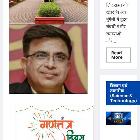
लिए राहत की
खबर है। अब
मुंगेली में हृदय
संबंधी गंभीर
समस्याओं
और...
Read
Read
More
more
about
मुंगेली
में
12
दिसम्बर
विज्ञान एवं
को
तकनीक
हृदय
(Science &
रोग
एवं
Technology)
सर्जरी
विशेषज्ञ
डॉ.
प्रतीक
पांडेय
का
परामर्श
अधिवक्ता
शिविर