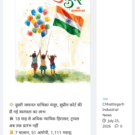
संघ
कटघोरा ने
किया
खंडन,
कहा-
मुरली
होटल
संबंधी
शिकायत
पत्र संघ ने
जारी नहीं
किया
Chhattisgarh
दूसरी जमानत याचिका मंजूर, सुप्रीम कोर्ट की
Industrial
दी गई स्वतंत्रता का लाभ
News
18 माह से अधिक न्यायिक हिरासत; ट्रायल
July 25,
अब तक प्रारंभ नहीं
2026
0
7 चालान, 51 आरोपी, 1,111 गवाह;