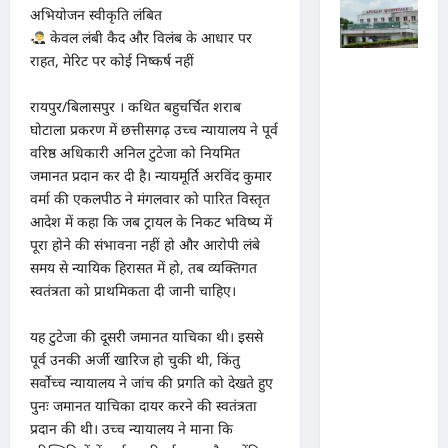
अभियोजन स्वीकृति लंबित
केवल लंबी कैद और विलंब के आधार पर
राहत, मेरिट पर कोई निष्कर्ष नहीं
पुलिस जांच
में अपोलो
रायपुर/बिलासपुर । कथित बहुचर्चित शराब
अस्पताल
घोटाला प्रकरण में छत्तीसगढ़ उच्च न्यायालय ने पूर्व
प्रबंधन के
वरिष्ठ अधिकारी अनिल टुटेजा को नियमित
जमानत प्रदान कर दी है। न्यायमूर्ति अरविंद कुमार
खिलाफ
वर्मा की एकलपीठ ने मंगलवार को पारित विस्तृत
नहीं मिले
आदेश में कहा कि जब ट्रायल के निकट भविष्य में
पर्याप्त
पूरा होने की संभावना नहीं हो और आरोपी लंबे
साक्ष्य कोर्ट
समय से न्यायिक हिरासत में हो, तब व्यक्तिगत
में पेश हुई
स्वतंत्रता को प्राथमिकता दी जानी चाहिए।
क्लोजर
यह टुटेजा की दूसरी जमानत याचिका थी। इससे
रिपोर्ट,
पूर्व उनकी अर्जी खारिज हो चुकी थी, किंतु
फर्जी
सर्वोच्च न्यायालय ने जांच की प्रगति को देखते हुए
कार्डियोलॉ
पुनः जमानत याचिका दायर करने की स्वतंत्रता
जिस्ट पर
प्रदान की थी। उच्च न्यायालय ने माना कि