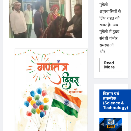
मुंगेली ।
शहरवासियों के
लिए राहत की
खबर है। अब
मुंगेली में हृदय
संबंधी गंभीर
समस्याओं
और...
Read
Read
More
more
about
मुंगेली
में
12
दिसम्बर
विज्ञान एवं
को
तकनीक
हृदय
(Science &
रोग
एवं
Technology)
सर्जरी
विशेषज्ञ
डॉ.
प्रतीक
पांडेय