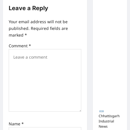
टेंडर:
i
Leave a Reply
मंत्रियों के
g
नाक के
a
Your email address will not be
नीचे हो रहा
published.
Required fields are
t
खेल,
marked
*
i
अफसरों
Comment
*
की
o
मिलीभगत
n
से मिल रहा
करोड़ों का
टेंडर,
सरकार
तक पहुंची
बात
Chhattisgarh
Industrial
Name
*
News