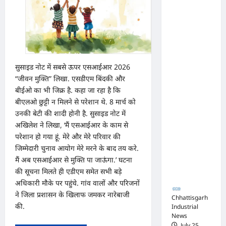
का
परामर्श
अधिवक्ता
शिविर
संघ
कटघोरा ने
किया
खंडन,
सुसाइड नोट में सबसे ऊपर एसआईआर 2026
“जीवन मुक्ति” लिखा. एसडीएम बिंदकी और
कहा-
बीईओ का भी जिक्र है. कहा जा रहा है कि
मुरली
बीएलओ छुट्टी न मिलने से परेशान थे. 8 मार्च को
होटल
उनकी बेटी की शादी होनी है. सुसाइड नोट में
संबंधी
अखिलेश ने लिखा, ‘मैं एसआईआर के काम से
शिकायत
परेशान हो गया हूं. मेरे और मेरे परिवार की
पत्र संघ ने
जिम्मेदारी चुनाव आयोग मेरे मरने के बाद तय करे.
मैं अब एसआईआर से मुक्ति पा जाऊंगा.’ घटना
जारी नहीं
की सूचना मिलते ही एडीएम समेत सभी बड़े
किया
अधिकारी मौके पर पहुंचे. गांव वालों और परिजनों
ने जिला प्रशासन के खिलाफ जमकर नारेबाजी
Chhattisgarh
की.
Industrial
News
July 25,