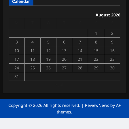
Calendar
त्री
त
की
उ
August 2026
Chhattisga
प
M
T
W
T
F
S
S
Industrial
स्थि
News
ति
1
2
में
July
3
4
5
6
7
8
9
4,
गूं
2026
10
11
12
13
14
15
16
जी
व्या
17
18
19
20
21
22
23
0
पा
24
25
26
27
28
29
30
रि
यों
31
की
« Jul
मां
गें
Chhattisga
Copyright © 2026 All rights reserved.
|
ReviewNews
by AF
Industrial
themes.
News
June