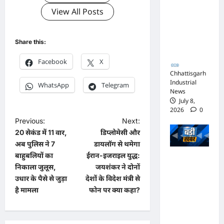
जिस्ट पर
View All Posts
आपराधिक
कार्रवाई
Share this:
जारी
Facebook
X
Chhattisgarh
Industrial
WhatsApp
Telegram
News
July 8,
2026
0
P
Previous:
Next:
20 सेकंड में 11 वार,
डिप्लोमेसी और
o
अब पुलिस ने 7
डायलॉग से थमेगा
s
बाहुबलियों का
ईरान-इजराइल युद्ध:
भाजपा
t
निकाला जुलूस,
जयशंकर ने दोनों
सरकार में
उधार के पैसे से जुड़ा
देशों के विदेश मंत्री से
n
कांग्रेसी
है मामला
फोन पर क्या कहा?
a
ठेकेदार को
करोड़ों का
v