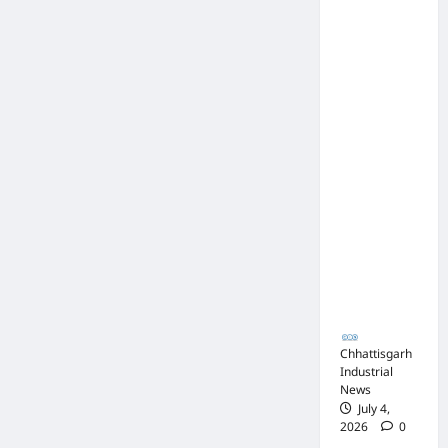
नाक के
नीचे हो रहा
खेल,
अफसरों
की
मिलीभगत
से मिल रहा
करोड़ों का
टेंडर,
सरकार
तक पहुंची
बात
Chhattisgarh
Industrial
News
July 4,
2026
0