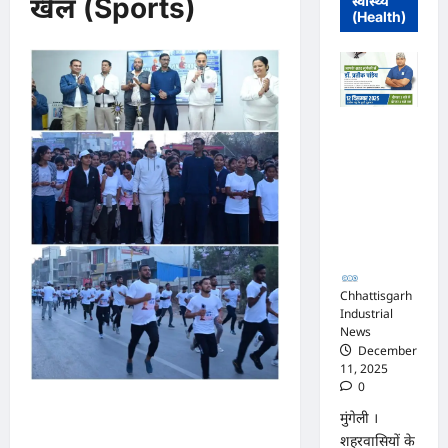
खेल (Sports)
स्वास्थ्य
(Health)
मुंगेली में 12
दिसम्बर को
हृदय रोग एवं
सर्जरी विशेषज्ञ
डॉ. प्रतीक
पांडेय का
परामर्श शिविर
Chhattisgarh
Industrial
News
December
11, 2025
0
राष्ट्रीय युवा दिवस पर दिल्ली IAS
मुंगेली ।
एकेडमी ने मनाया 19वां स्थापना
शहरवासियों के