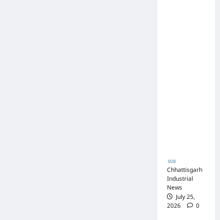
संघ
बना
युवाओं
कटघोरा ने
की
ऊर्जा
किया
और
अनुशासन
खंडन,
का
प्रतीक
कहा-
मुरली
होटल
संबंधी
शिकायत
पत्र संघ ने
जारी नहीं
किया
Chhattisgarh
Industrial
News
July 25,
2026
0