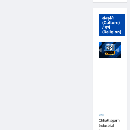
संस्कृति
(Culture)
/ धर्म
(Religion)
अधिवक्ता संघ
कटघोरा ने
किया खंडन,
कहा- मुरली
होटल संबंधी
शिकायत पत्र
संघ ने जारी
नहीं किया
Chhattisgarh
Industrial