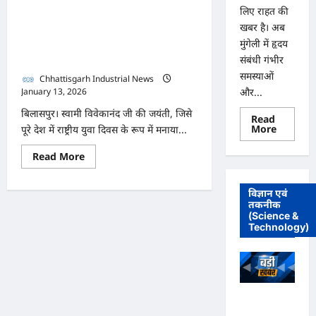
लिए राहत की
दिवस, ‘युवाथान मैराथन’ बना
खबर है। अब
युवाओं की ऊर्जा और अनुशासन
मुंगेली में हृदय
का प्रतीक
संबंधी गंभीर
समस्याओं
Chhattisgarh Industrial News
और...
January 13, 2026
0
बिलासपुर। स्वामी विवेकानंद जी की जयंती, जिसे
Read
Read
More
पूरे देश में राष्ट्रीय युवा दिवस के रूप में मनाया...
more
about
Read
Read More
मुंगेली
more
में
about
12
राष्ट्रीय
दिसम्बर
विज्ञान एवं
युवा
को
तकनीक
दिवस
हृदय
पर
(Science &
रोग
दिल्ली
एवं
Technology)
IAS
सर्जरी
एकेडमी
विशेषज्ञ
ने
डॉ.
मनाया
प्रतीक
19वां
पांडेय
स्थापना
का
दिवस,
परामर्श
अधिवक्ता
‘युवाथान
शिविर
मैराथन’