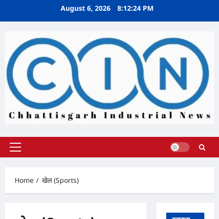
Skip
August 6, 2026
8:12:25 PM
to
content
Primary
Menu
Home
खेल (Sports)